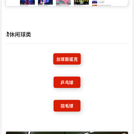
🏌️休闲球类
台球斯诺克
乒乓球
羽毛球