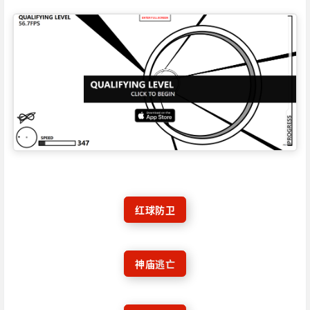
红球防卫
神庙
逃亡