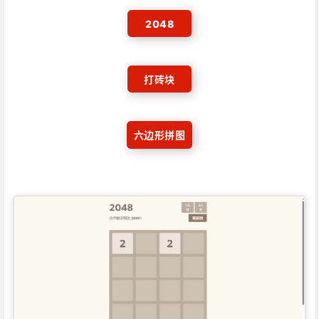
2048
怎么选：
想玩经典怀旧就选小霸王合集，里
面有魂斗罗、超级玛丽；想玩轻松可爱、画
打砖块
风粉嫩的就去Girlsgogames，还能顺便学点
简单英语。
六边形拼图
注意点：
Girlsgogames网站里有些游戏剧
情是英文的，不过单词都不难，算是能边玩
边学。