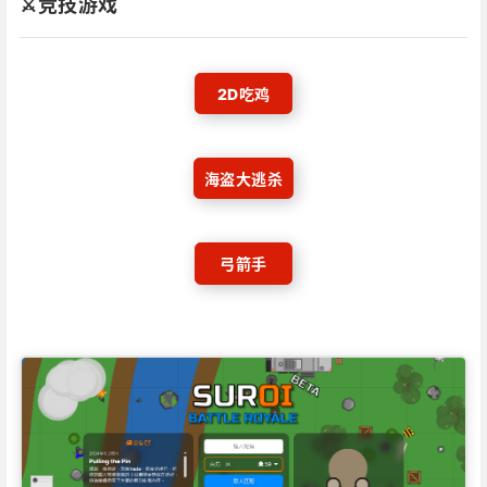
⚔️竞技游戏
2D吃鸡
海盗大逃杀
弓箭手