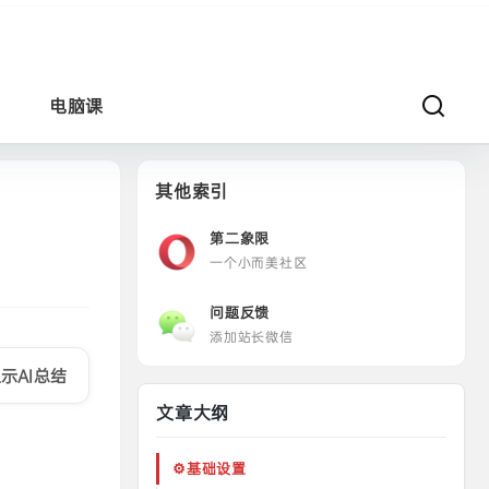
电脑课
其他索引
第二象限
一个小而美社区
问题反馈
添加站长微信
示AI总结
文章大纲
⚙️基础设置