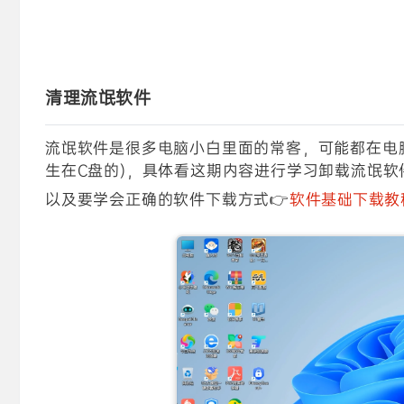
核心收获：
微信QQ的缓存文件是C盘爆红最常
量空间。
怎么选更稳：
如果只想简单清理垃圾，用火绒安
清理流氓软件
以试试SpaceSniffer这类可视化工具。
关键一步：
清理前一定要先打开“下载”文件夹
流氓软件是很多电脑小白里面的常客，可能都在电
生在C盘的)，具体看这期内容进行学习卸载流氓软
文件，别被一键清理误删了。
以及要学会正确的软件下载方式👉
软件基础下载教