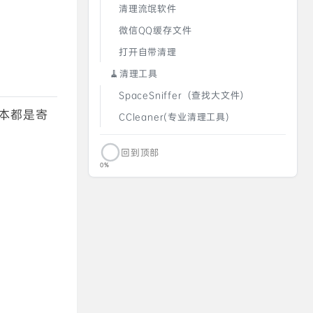
清理流氓软件
释放大
微信QQ缓存文件
打开自带清理
空间，可
🧹清理工具
SpaceSniffer（查找大文件）
份的重要
本都是寄
CCleaner(专业清理工具)
回到顶部
0%