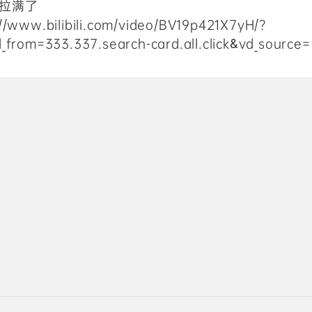
拉满了
://www.bilibili.com/video/BV19p421X7yH/?
d_from=333.337.search-card.all.click&vd_source=