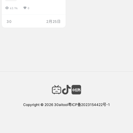
‎‎‎‎‎‎‎Convertio（支持大文件） 优点
63.9k
0
不局限于文档还支持各种格式，
支持的格式也挺多 相较于上面
的PDF派文件最大支持100M，
30
2月25日
但是速度没上面的快 缺点 超过1
00m的文件就要登录付费了（文
件大的情况，还是推荐走本地处
理，看下面的…
Copyright © 2026
30aitool
粤ICP备2023154422号-1