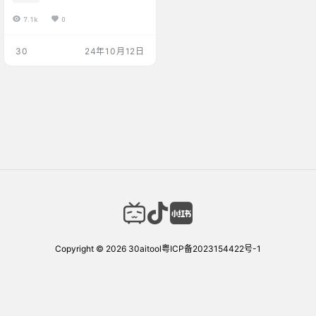
網站 、AI Fooler 🔊效果演示
7.1k
0
📀原片段 🎼提取纯伴奏 🎤提取
人声 点击进入 💻本地处理 sple
eter（操作简单） 优点 纯本地
30
24年10月12日
运行开源免费，操作十分简单，
免安装 还支持贝斯、钢琴分
离，将不同的乐器音轨独立分割
为音轨 缺点 质量相…
Copyright © 2026
30aitool
粤ICP备2023154422号-1