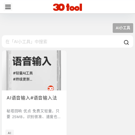
AI小工具
AI语音输入#语音输入法
‎‎‎‎‎‎‎秘塔回响 优点 免费又轻量，只
要 25MB，识别很准、速度也
快，操作逻辑合理，亲测推荐！
简单来说，它就是一个“听得懂
AI
人话”的转录员，能把你的口水