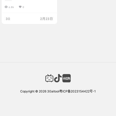
话转成更准确的表达。还能翻译
6.8k
0
成各种语言、查询内容、转换语
音风格等。更具体的介绍可以看
官方这篇文章，具体的介绍可以
30
2月23日
看官方的这篇文章2026年正确
的打字姿势，就是不打字 缺点
（待补充） 点击进入
Copyright © 2026
30aitool
粤ICP备2023154422号-1