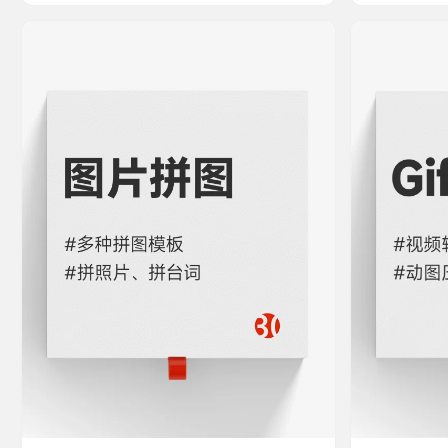
沿。如今大部分图片编辑需求，完全可以交给豆
索，选择区域
包 案例演示文章 豆包P图大更新，网友们已经玩
有5次的免费
嗨了 豆包 Seedream 4.5 使用指南 点击进入
辨率 点击进入 💻
稿定（在线版 PS） 优点 可以快速打开PSD文
印） 🏆优点
件、甚至PDF…
即用 软件操