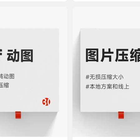
会更快 缺点 需要登录，并且每天只
慢！修复效果一般，涂抹感相对明显 
使用机会 并且免费保存的不是原分
本地软件 ㅤUpscay（综合能力强
本地处理 ‎‎‎‎‎‎‎Inpaint（处理简单水
小仅224M,离线处理，无需联网 
 软件大小仅10M，无需安装，点开
修复，最大可分辨率放大16倍 缺点
…
复效果…