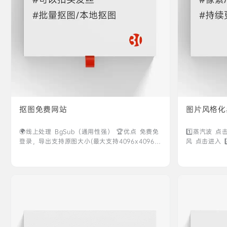
抠图免费网站
图片风格化
🌍线上处理 ‎‎‎‎‎‎‎BgSub（通用性强） 🏆优点 免费免
1️⃣蒸汽波 点
登录，导出支持原图大小(最大支持4096x4096)
风 点击进入 4
可换背景还有边缘增加等功能 🥷缺点 没有二次抠
点击进入
图功能，一次性没抠好的就只能用橡皮檫慢慢擦
点击进入 ‎‎‎‎‎‎‎Removebg（二次抠图） 🏆优点 速度
快，免登录 可以二次抠图和添加背景图片 🥷缺点
下载原图需要登录收费 点击进入 ‎‎‎‎‎‎‎Pixian（批量抠
图） 🏆优点…