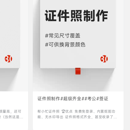
证件照制作#超级齐全##考公#签证
优点 质量高，还可
帮小忙证件照 🏆优点 免费免登录、内置抠图功
录（当然这是没
能、无水印导出 证件照格式齐全，甚至收录了地
Bg jpg
方考公的 🔗相关链接 照片模糊修改 点击进入
倍分辨率 缺点