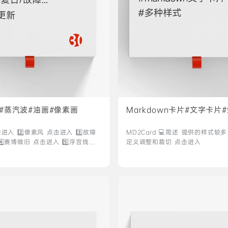
#蒸汽波#油画#像素画
Markdown卡片#文字卡片
击进入 2️⃣像素风 点击进入 3️⃣故障
‎‎‎‎‎‎MD2Card 💻简述 提供的样
️⃣赛博做旧 点击进入 5️⃣浮宫线稿
定义调整和裁切 点击进入