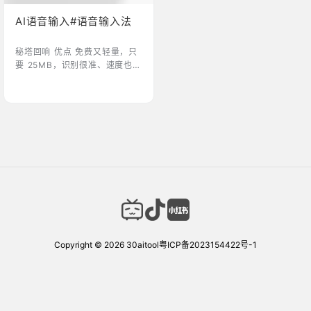
AI语音输入#语音输入法
‎‎‎‎‎‎‎秘塔回响 优点 免费又轻量，只
要 25MB，识别很准、速度也
快，操作逻辑合理，亲测推荐！
简单来说，它就是一个“听得懂
人话”的转录员，能把你的口水
话转成更准确的表达。还能翻译
成各种语言、查询内容、转换语
音风格等。更具体的介绍可以看
官方这篇文章，具体的介绍可以
看官方的这篇文章2026年正确
的打字姿势，就是不打字 缺点
（待补充） 点击进入
Copyright © 2026
30aitool
粤ICP备2023154422号-1