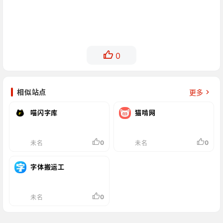
0
相似站点
更多
喵闪字库
猫啃网
0
0
未名
未名
字体搬运工
0
未名