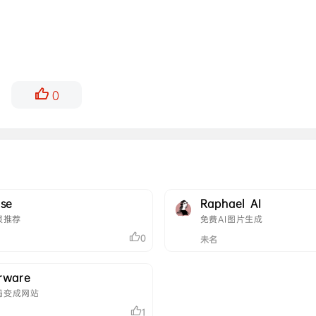
0
ase
Raphael AI
报推荐
免费AI图片生成
0
未名
rware
码变成网站
1