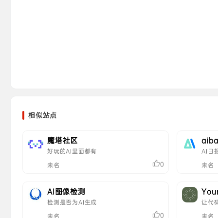
相似站点
魔塔社区
aib
好玩的AI里面都有
AI日
0
未名
未名
AI图像检测
You
检测是否为AI生成
让代
0
未名
未名