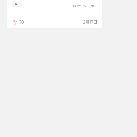
AI
道。不同的大模型一定有各自的长短板，你需要
27.2k
0
做的就是把它们利用起来——分清楚哪个适合日
常解决轻量级问题，哪个适合放进生产力环境处
30
2月17日
理做复杂的任务。 站长个人使用 我自己目前使用
主力是Gemini3 用于文章分析，调研资料，偶
尔…