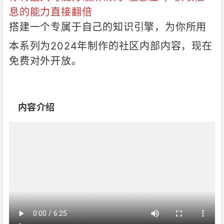
息的能力直接翻倍
搭建一个专属于自己的知识引擎，为你所用
一句话结论：
核心是学会用 RSS 工具（文
本系列为2024年制作的社区内部内容，现在
中提到 RSShub）去主动订阅信息源，而不
免费对外开放。
是被动刷推荐，这能帮你真正掌控信息流。
怎么选更稳：
如果完全没接触过，建议先用
文中提到的免费版工具（如 2026folo 的免
‎‎‎‎‎‎‎ㅤ内容介绍
费版）体验，别一上来就付费。
关键一步：
成功的关键在于找到优质的“订阅
源”，文中提到了“新榜今日热榜”和“AI搜索插
件”等几个渠道，从这里开始找起最省事。