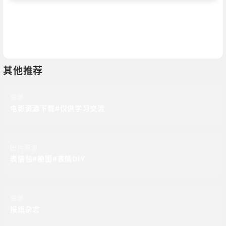
其他推荐
资源
电影资源下载#仅供学习交流
图片资源
表情包#梗图#表情DIY
资源
报纸杂志