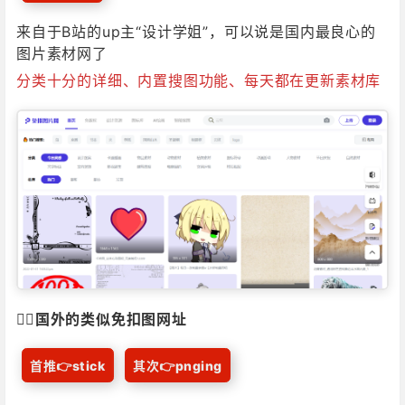
来自于B站的up主“设计学姐”，可以说是国内最良心的
图片素材网了
一句话结论：
国内找免抠图就认准“免扣图
分类十分的详细、内置搜图功能、每天都在更新素材库
网”，分类全、更新快，比翻国外网站省事多
了。
怎么选更稳：
如果你英文还行或需要更独特
的素材，可以试试 stick 和 pnging 这两个
国外站，但国内站对大多数人来说已经足
够。
最省事做法：
直接去 Resource 这个网站下
载打包好的高质量素材包，不用登录就能
🙋‍♂️
国外的类似免扣图网址
下，里面还有样机、字体等实用资源。
首推👉stick
其次👉pnging