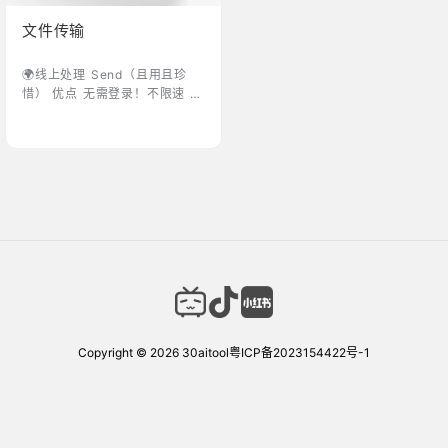
文件传输
🌍线上处理 ‎‎‎‎‎‎‎Send（且用且珍
惜） 优点 无需登录！不限速 操
作逻辑简单，最大上传文件支持
10g，并且均不限速 就适合临时
需要分享大文件 缺点 链接最多
保存30天，下次次数上线100次
点击进入 ‎‎‎‎‎‎‎AirPortal（综合体验
感好） 优点 文件上传下载均不
限速 接受文件只需要6位取件码
即可，无需登录和复杂链接 缺
点 上传需要登录 免费用户：最
大传输文件不能超过2G、文件
…
Copyright © 2026
30aitool
粤ICP备2023154422号-1