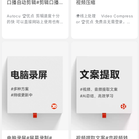
口播自动剪辑#剪辑口播#
视频压缩
音频自动剪辑口气
Autocu 🏆优点 剪辑速度十分
🌍线上处理 ‎‎‎‎‎‎‎ㅤVideo Compress
的快 可以直接网站上使用也有
or 🏆优点 免费且无需登录，速
本地版本和专业剪辑软件待插件
度十分的快！且用且珍惜 最大
版本 具体演示视频看下方 🥷缺
可支持1G的视频压缩 🥷缺点 不
点 待补充反馈 点击进入
能批量压缩和调整具体的参数 点
击进入 💻本地软件 ‎‎‎‎‎‎‎ㅤ小丸工具
箱 🏆优点 其实比起上面的线上
压缩我更推荐本地压缩 速度更
快且不限制文件大小 软件是本
地不联网的，我自己也使用了4
年，体验感十分的好 点击下载
电脑录屏#屏幕录制#
视频提取文案#音视频转