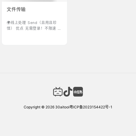
文件传输
🌍线上处理 ‎‎‎‎‎‎‎Send（且用且珍
惜） 优点 无需登录！不限速 操
作逻辑简单，最大上传文件支持
10g，并且均不限速 就适合临时
需要分享大文件 缺点 链接最多
保存30天，下次次数上线100次
点击进入 ‎‎‎‎‎‎‎AirPortal（综合体验
感好） 优点 文件上传下载均不
限速 接受文件只需要6位取件码
即可，无需登录和复杂链接 缺
点 上传需要登录 免费用户：最
大传输文件不能超过2G、文件
…
Copyright © 2026
30aitool
粤ICP备2023154422号-1